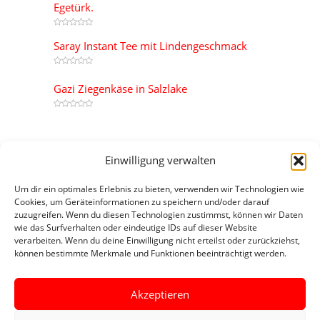
Egetürk.
Saray Instant Tee mit Lindengeschmack
Gazi Ziegenkäse in Salzlake
Most Reviewed
Einwilligung verwalten
Ülker Chocolate Halley
Um dir ein optimales Erlebnis zu bieten, verwenden wir Technologien wie
0
Cookies, um Geräteinformationen zu speichern und/oder darauf
zuzugreifen. Wenn du diesen Technologien zustimmst, können wir Daten
Malatya Pazarı Sonnenblumenkerne
wie das Surfverhalten oder eindeutige IDs auf dieser Website
0
verarbeiten. Wenn du deine Einwilligung nicht erteilst oder zurückziehst,
können bestimmte Merkmale und Funktionen beeinträchtigt werden.
Selin Biberiye Turşu
0
Akzeptieren