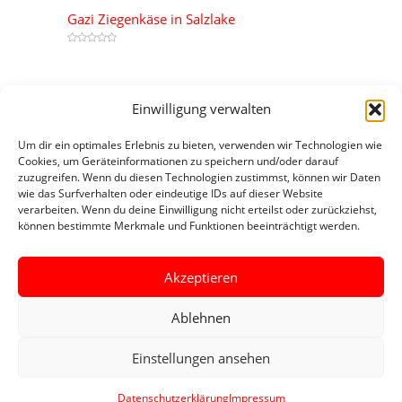
Gazi Ziegenkäse in Salzlake
Most Reviewed
Einwilligung verwalten
Tukaş Tomatenmark 830 g Dose
Um dir ein optimales Erlebnis zu bieten, verwenden wir Technologien wie
0
Cookies, um Geräteinformationen zu speichern und/oder darauf
zuzugreifen. Wenn du diesen Technologien zustimmst, können wir Daten
Yayla Ziegenkäse
wie das Surfverhalten oder eindeutige IDs auf dieser Website
0
verarbeiten. Wenn du deine Einwilligung nicht erteilst oder zurückziehst,
können bestimmte Merkmale und Funktionen beeinträchtigt werden.
Aladin Etli Hindi Dilim
0
Akzeptieren
Ablehnen
© 2024 Türk Market |
Impressum
|
Datenschutzerklärung
|
Einstellungen ansehen
Übersicht Beiträge 1
|
Übersicht Beiträge 2
Datenschutzerklärung
Impressum