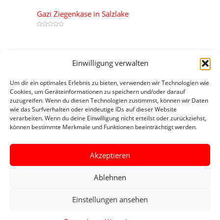
Gazi Ziegenkäse in Salzlake
Most Reviewed
Einwilligung verwalten
Tukaş Tomatenmark 830 g Dose
Um dir ein optimales Erlebnis zu bieten, verwenden wir Technologien wie
0
Cookies, um Geräteinformationen zu speichern und/oder darauf
zuzugreifen. Wenn du diesen Technologien zustimmst, können wir Daten
Yayla Ziegenkäse
wie das Surfverhalten oder eindeutige IDs auf dieser Website
0
verarbeiten. Wenn du deine Einwilligung nicht erteilst oder zurückziehst,
können bestimmte Merkmale und Funktionen beeinträchtigt werden.
Aladin Etli Hindi Dilim
0
Akzeptieren
Ablehnen
© 2024 Türk Market |
Impressum
|
Datenschutzerklärung
|
Einstellungen ansehen
Übersicht Beiträge 1
|
Übersicht Beiträge 2