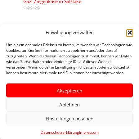
Gazi Ziegenkäse in Salzlake
Most Reviewed
Einwilligung verwalten
Yamini Truthahnsalami von Kamar
Um dir ein optimales Erlebnis zu bieten, verwenden wir Technologien wie
0
Cookies, um Geräteinformationen zu speichern und/oder darauf
zuzugreifen. Wenn du diesen Technologien zustimmst, können wir Daten
Tadım Sonnenblumenkerne
wie das Surfverhalten oder eindeutige IDs auf dieser Website
0
verarbeiten. Wenn du deine Einwilligung nicht erteilst oder zurückziehst,
können bestimmte Merkmale und Funktionen beeinträchtigt werden.
Ülker Chocolate Halley
0
Akzeptieren
Ablehnen
© 2024 Türk Market |
Impressum
|
Datenschutzerklärung
|
Einstellungen ansehen
Übersicht Beiträge 1
|
Übersicht Beiträge 2
Datenschutzerklärung
Impressum