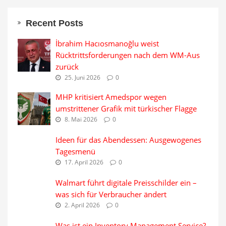
Recent Posts
İbrahim Hacıosmanoğlu weist
Rücktrittsforderungen nach dem WM-Aus
zurück
25. Juni 2026
0
MHP kritisiert Amedspor wegen
umstrittener Grafik mit türkischer Flagge
8. Mai 2026
0
Ideen für das Abendessen: Ausgewogenes
Tagesmenü
17. April 2026
0
Walmart führt digitale Preisschilder ein –
was sich für Verbraucher ändert
2. April 2026
0
Was ist ein Inventory Management Service?